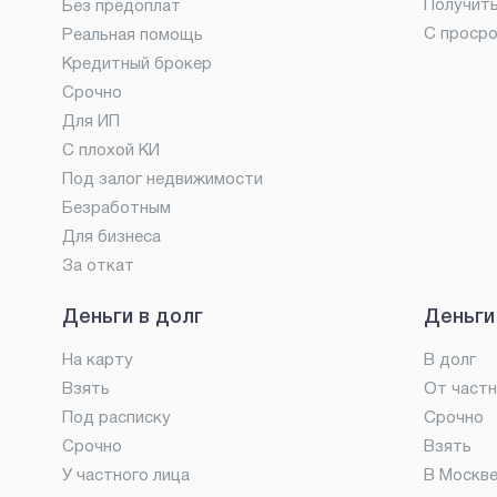
Получит
Без предоплат
С проср
Реальная помощь
Кредитный брокер
Срочно
Для ИП
С плохой КИ
Под залог недвижимости
Безработным
Для бизнеса
За откат
Деньги в долг
Деньги
На карту
В долг
Взять
От частн
Под расписку
Срочно
Срочно
Взять
У частного лица
В Москв