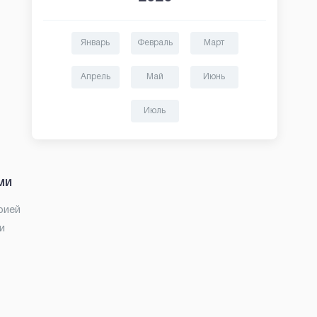
Январь
Февраль
Март
Апрель
Май
Июнь
Июль
ми
рией
и