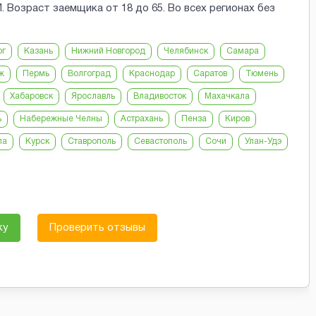
 Возраст заемщика от 18 до 65. Во всех регионах без
рг
Казань
Нижний Новгород
Челябинск
Самара
ж
Пермь
Волгоград
Краснодар
Саратов
Тюмень
Хабаровск
Ярославль
Владивосток
Махачкала
ь
Набережные Челны
Астрахань
Пенза
Киров
ла
Курск
Ставрополь
Севастополь
Сочи
Улан-Удэ
ку
Проверить отзывы