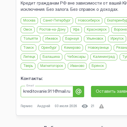
Кредит гражданам РФ вне зависимости от вашей КИ.
исключения. Без залога. Без справок о доходах.
Москва
Санкт-Петербург
Новосибирск
Екатеринбу
Омск
Ростов-на-Дону
Уфа
Красноярск
Вороне
Тольятти
Ижевск
Барнаул
Ульяновск
Иркутск
Томск
Оренбург
Кемерово
Новокузнецк
Рязан
Липецк
Балашиха
Чебоксары
Калининград
Ту
Тверь
Магнитогорск
Иваново
Брянск
Контакты:
Email
kreditovanie.911@mail.ru
Оставить заяв
Гермес
Андрей
03 июля 2026
21