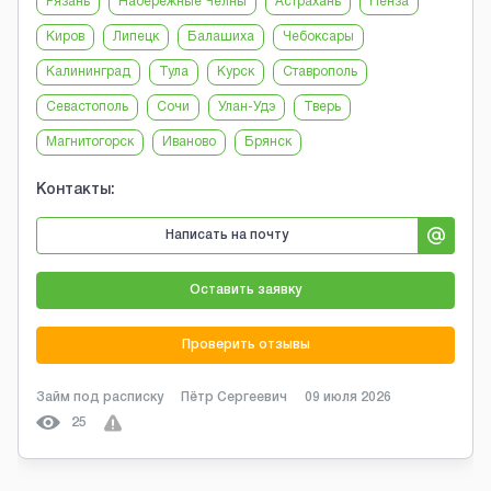
Рязань
Набережные Челны
Астрахань
Пенза
Киров
Липецк
Балашиха
Чебоксары
Калининград
Тула
Курск
Ставрополь
Севастополь
Сочи
Улан-Удэ
Тверь
Магнитогорск
Иваново
Брянск
Контакты:
Написать на почту
Оставить заявку
Проверить отзывы
Займ под расписку
Пётр Сергеевич
09 июля 2026
25