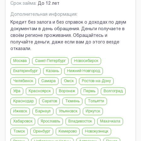
Срок займа:
До 12 лет
Дополнительная информация:
Кредит без залога и без справок о доходах по двум
документам в день обращения. Деньги получаете в
своём регионе проживания. Обращайтесь и
получайте деньги, даже если вам до этого везде
отказали.
Москва
Санкт-Петербург
Новосибирск
Екатеринбург
Казань
Нижний Новгород
Челябинск
Самара
Омск
Ростов-на-Дону
Уфа
Красноярск
Воронеж
Пермь
Волгоград
Краснодар
Саратов
Тюмень
Тольятти
Ижевск
Барнаул
Ульяновск
Иркутск
Хабаровск
Ярославль
Владивосток
Махачкала
Томск
Оренбург
Кемерово
Новокузнецк