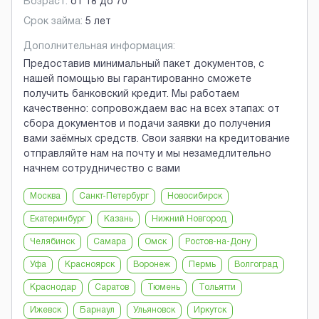
Возраст:
от
18
до
70
Срок займа:
5 лет
Дополнительная информация:
Предоставив минимальный пакет документов, с
нашей помощью вы гарантированно сможете
получить банковский кредит. Мы работаем
качественно: сопровождаем вас на всех этапах: от
сбора документов и подачи заявки до получения
вами заёмных средств. Свои заявки на кредитование
отправляйте нам на почту и мы незамедлительно
начнем сотрудничество с вами
Москва
Санкт-Петербург
Новосибирск
Екатеринбург
Казань
Нижний Новгород
Челябинск
Самара
Омск
Ростов-на-Дону
Уфа
Красноярск
Воронеж
Пермь
Волгоград
Краснодар
Саратов
Тюмень
Тольятти
Ижевск
Барнаул
Ульяновск
Иркутск