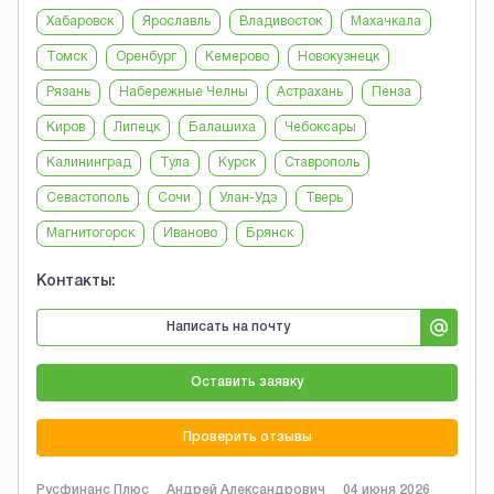
Хабаровск
Ярославль
Владивосток
Махачкала
Томск
Оренбург
Кемерово
Новокузнецк
Рязань
Набережные Челны
Астрахань
Пенза
Киров
Липецк
Балашиха
Чебоксары
Калининград
Тула
Курск
Ставрополь
Севастополь
Сочи
Улан-Удэ
Тверь
Магнитогорск
Иваново
Брянск
Контакты:
Написать на почту
Оставить заявку
Проверить отзывы
Русфинанс Плюс
Андрей Александрович
04 июня 2026