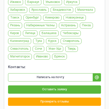
Ижевск
Барнаул
Ульяновск
Иркутск
Хабаровск
Ярославль
Владивосток
Махачкала
Томск
Оренбург
Кемерово
Новокузнецк
Рязань
Набережные Челны
Астрахань
Пенза
Киров
Липецк
Балашиха
Чебоксары
Калининград
Тула
Курск
Ставрополь
Севастополь
Сочи
Улан-Удэ
Тверь
Магнитогорск
Иваново
Брянск
Контакты:
Написать на почту
Оставить заявку
Проверить отзывы