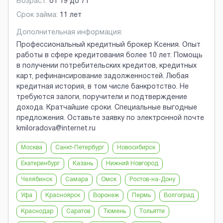
Возраст:
от
19
до
71
Срок займа:
11 лет
Дополнительная информация:
Профессиональный кредитный брокер Ксения. Опыт
работы в сфере кредитования более 10 лет. Помощь
в получении потребительских кредитов, кредитных
карт, рефинансирование задолженностей. Любая
кредитная история, в том числе банкротство. Не
требуются залоги, поручители и подтверждение
дохода. Кратчайшие сроки. Специальные выгодные
предложения. Оставьте заявку по электронной почте
kmiloradova@internet.ru
Москва
Санкт-Петербург
Новосибирск
Екатеринбург
Казань
Нижний Новгород
Челябинск
Самара
Омск
Ростов-на-Дону
Уфа
Красноярск
Воронеж
Пермь
Волгоград
Краснодар
Саратов
Тюмень
Тольятти