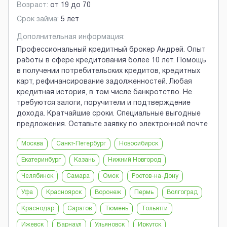
Возраст:
от
19
до
70
Срок займа:
5 лет
Дополнительная информация:
Профессиональный кредитный брокер Андрей. Опыт
работы в сфере кредитования более 10 лет. Помощь
в получении потребительских кредитов, кредитных
карт, рефинансирование задолженностей. Любая
кредитная история, в том числе банкротство. Не
требуются залоги, поручители и подтверждение
дохода. Кратчайшие сроки. Специальные выгодные
предложения. Оставьте заявку по электронной почте
Москва
Санкт-Петербург
Новосибирск
Екатеринбург
Казань
Нижний Новгород
Челябинск
Самара
Омск
Ростов-на-Дону
Уфа
Красноярск
Воронеж
Пермь
Волгоград
Краснодар
Саратов
Тюмень
Тольятти
Ижевск
Барнаул
Ульяновск
Иркутск