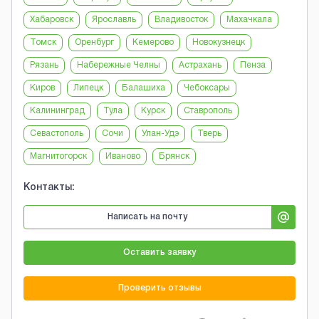
Хабаровск
Ярославль
Владивосток
Махачкала
Томск
Оренбург
Кемерово
Новокузнецк
Рязань
Набережные Челны
Астрахань
Пенза
Киров
Липецк
Балашиха
Чебоксары
Калининград
Тула
Курск
Ставрополь
Севастополь
Сочи
Улан-Удэ
Тверь
Магнитогорск
Иваново
Брянск
Контакты:
Написать на почту
Оставить заявку
Проверить отзывы