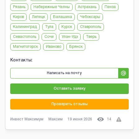
Рязань
Набережные Челны
Астрахань
Пенза
Киров
Липецк
Балашиха
Чебоксары
Калининград
Тула
Курск
Ставрополь
Севастополь
Сочи
Улан-Удэ
Тверь
Магнитогорск
Иваново
Брянск
Контакты:
Написать на почту
Оставить заявку
Проверить отзывы
Инвест Максимум
Максим
19 июня 2026
14