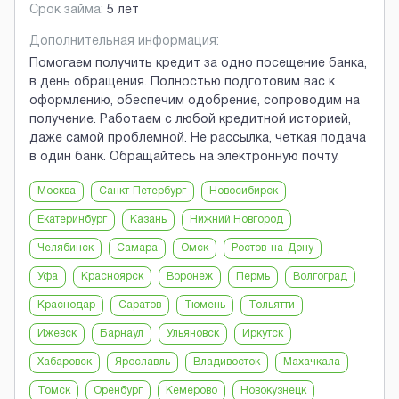
Срок займа:
5 лет
Дополнительная информация:
Помогаем получить кредит за одно посещение банка,
в день обращения. Полностью подготовим вас к
оформлению, обеспечим одобрение, сопроводим на
получение. Работаем с любой кредитной историей,
даже самой проблемной. Не рассылка, четкая подача
в один банк. Обращайтесь на электронную почту.
Москва
Санкт-Петербург
Новосибирск
Екатеринбург
Казань
Нижний Новгород
Челябинск
Самара
Омск
Ростов-на-Дону
Уфа
Красноярск
Воронеж
Пермь
Волгоград
Краснодар
Саратов
Тюмень
Тольятти
Ижевск
Барнаул
Ульяновск
Иркутск
Хабаровск
Ярославль
Владивосток
Махачкала
Томск
Оренбург
Кемерово
Новокузнецк