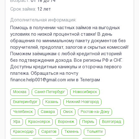
Возраст:
от
18
до
74
Срок займа:
12 лет
Дополнительная информация:
Помощь в получении частных займов на выгодных
условиях по низкой процентной ставке! В день
обращения по минимальному пакету документов без
поручителей, предоплат, залогов и скрытых комиссий!
Поможем заёмщикам с любой кредитной историей
без подтверждения дохода. Все регионы РФ и СНГ.
Доступны кредитные каникулы и отсрочка первого
платежа. Обращаться на почту
finance.help001@gmail.com или в Телеграм
Москва
Санкт-Петербург
Новосибирск
Екатеринбург
Казань
Нижний Новгород
Челябинск
Самара
Омск
Ростов-на-Дону
Уфа
Красноярск
Воронеж
Пермь
Волгоград
Краснодар
Саратов
Тюмень
Тольятти