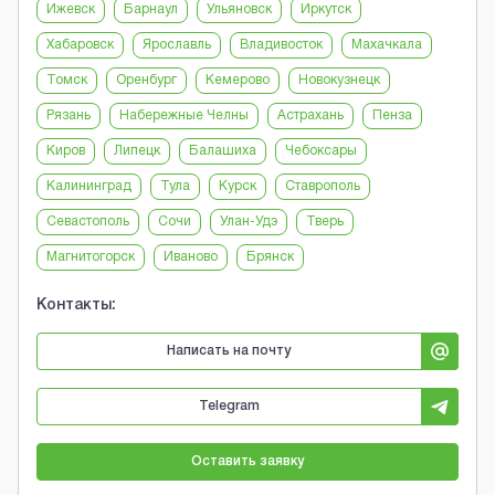
Ижевск
Барнаул
Ульяновск
Иркутск
Хабаровск
Ярославль
Владивосток
Махачкала
Томск
Оренбург
Кемерово
Новокузнецк
Рязань
Набережные Челны
Астрахань
Пенза
Киров
Липецк
Балашиха
Чебоксары
Калининград
Тула
Курск
Ставрополь
Севастополь
Сочи
Улан-Удэ
Тверь
Магнитогорск
Иваново
Брянск
Контакты:
Написать на почту
Telegram
Оставить заявку