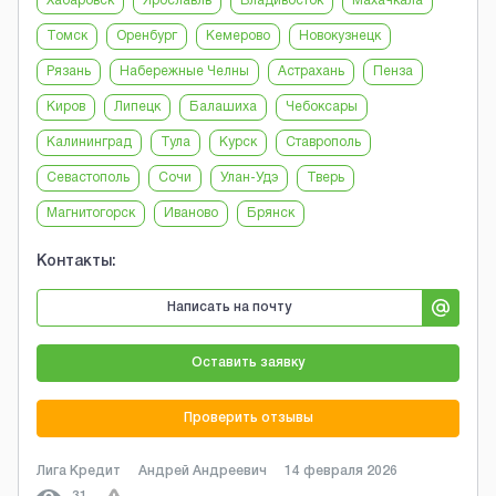
Хабаровск
Ярославль
Владивосток
Махачкала
Томск
Оренбург
Кемерово
Новокузнецк
Рязань
Набережные Челны
Астрахань
Пенза
Киров
Липецк
Балашиха
Чебоксары
Калининград
Тула
Курск
Ставрополь
Севастополь
Сочи
Улан-Удэ
Тверь
Магнитогорск
Иваново
Брянск
Контакты:
Написать на почту
Оставить заявку
Проверить отзывы
Лига Кредит
Андрей Андреевич
14 февраля 2026