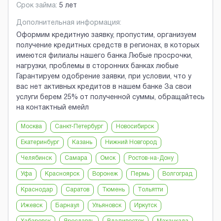
Срок займа:
5 лет
Дополнительная информация:
Оформим кредитную заявку, пропустим, организуем
получение кредитных средств в регионах, в которых
имеются филиалы нашего банка Любые просрочки,
нагрузки, проблемы в сторонних банках любые
Гарантируем одобрение заявки, при условии, что у
вас нет активных кредитов в нашем банке За свои
услуги берем 25% от полученной суммы, обращайтесь
на контактный емейл
Москва
Санкт-Петербург
Новосибирск
Екатеринбург
Казань
Нижний Новгород
Челябинск
Самара
Омск
Ростов-на-Дону
Уфа
Красноярск
Воронеж
Пермь
Волгоград
Краснодар
Саратов
Тюмень
Тольятти
Ижевск
Барнаул
Ульяновск
Иркутск