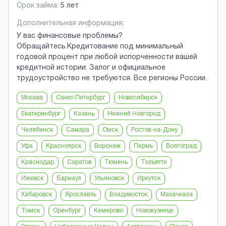
Срок займа:
5 лет
Дополнительная информация:
У вас финансовые проблемы?
Обращайтесь.Кредитование под минимальный
годовой процент при любой испорченности вашей
кредитной истории. Залог и официальное
трудоустройство не требуются. Все регионы России.
Москва
Санкт-Петербург
Новосибирск
Екатеринбург
Казань
Нижний Новгород
Челябинск
Самара
Омск
Ростов-на-Дону
Уфа
Красноярск
Воронеж
Пермь
Волгоград
Краснодар
Саратов
Тюмень
Тольятти
Ижевск
Барнаул
Ульяновск
Иркутск
Хабаровск
Ярославль
Владивосток
Махачкала
Томск
Оренбург
Кемерово
Новокузнецк