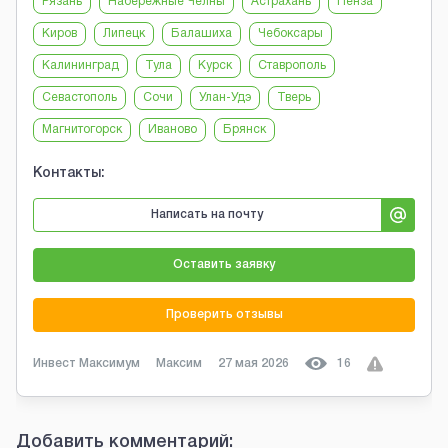
Рязань
Набережные Челны
Астрахань
Пенза
Киров
Липецк
Балашиха
Чебоксары
Калининград
Тула
Курск
Ставрополь
Севастополь
Сочи
Улан-Удэ
Тверь
Магнитогорск
Иваново
Брянск
Контакты:
Написать на почту
Оставить заявку
Проверить отзывы
Инвест Максимум
Максим
27 мая 2026
16
Добавить комментарий: