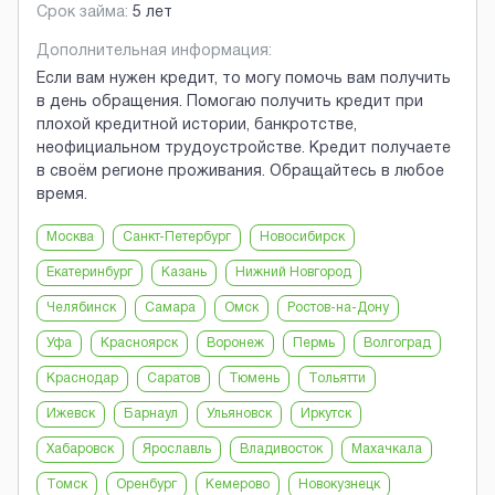
Срок займа:
5 лет
Дополнительная информация:
Если вам нужен кредит, то могу помочь вам получить
в день обращения. Помогаю получить кредит при
плохой кредитной истории, банкротстве,
неофициальном трудоустройстве. Кредит получаете
в своём регионе проживания. Обращайтесь в любое
время.
Москва
Санкт-Петербург
Новосибирск
Екатеринбург
Казань
Нижний Новгород
Челябинск
Самара
Омск
Ростов-на-Дону
Уфа
Красноярск
Воронеж
Пермь
Волгоград
Краснодар
Саратов
Тюмень
Тольятти
Ижевск
Барнаул
Ульяновск
Иркутск
Хабаровск
Ярославль
Владивосток
Махачкала
Томск
Оренбург
Кемерово
Новокузнецк