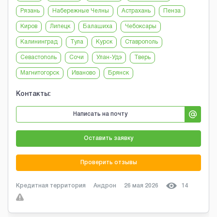
Рязань
Набережные Челны
Астрахань
Пенза
Киров
Липецк
Балашиха
Чебоксары
Калининград
Тула
Курск
Ставрополь
Севастополь
Сочи
Улан-Удэ
Тверь
Магнитогорск
Иваново
Брянск
Контакты:
Написать на почту
Оставить заявку
Проверить отзывы
Кредитная территория
Андрон
26 мая 2026
14