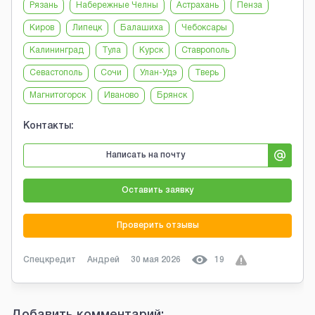
Рязань
Набережные Челны
Астрахань
Пенза
Киров
Липецк
Балашиха
Чебоксары
Калининград
Тула
Курск
Ставрополь
Севастополь
Сочи
Улан-Удэ
Тверь
Магнитогорск
Иваново
Брянск
Контакты:
Написать на почту
Оставить заявку
Проверить отзывы
Спецкредит
Андрей
30 мая 2026
19