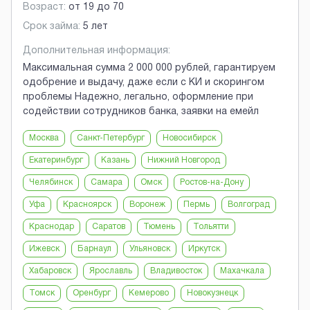
Возраст:
от
19
до
70
Срок займа:
5 лет
Дополнительная информация:
Максимальная сумма 2 000 000 рублей, гарантируем
одобрение и выдачу, даже если с КИ и скорингом
проблемы Надежно, легально, оформление при
содействии сотрудников банка, заявки на емейл
Москва
Санкт-Петербург
Новосибирск
Екатеринбург
Казань
Нижний Новгород
Челябинск
Самара
Омск
Ростов-на-Дону
Уфа
Красноярск
Воронеж
Пермь
Волгоград
Краснодар
Саратов
Тюмень
Тольятти
Ижевск
Барнаул
Ульяновск
Иркутск
Хабаровск
Ярославль
Владивосток
Махачкала
Томск
Оренбург
Кемерово
Новокузнецк