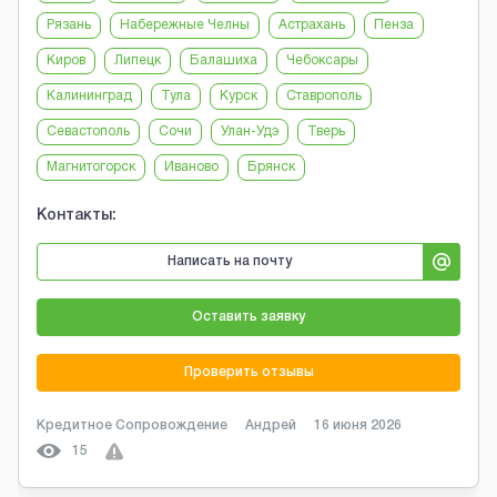
Рязань
Набережные Челны
Астрахань
Пенза
Киров
Липецк
Балашиха
Чебоксары
Калининград
Тула
Курск
Ставрополь
Севастополь
Сочи
Улан-Удэ
Тверь
Магнитогорск
Иваново
Брянск
Контакты:
Написать на почту
Оставить заявку
Проверить отзывы
Кредитное Сопровождение
Андрей
16 июня 2026
15