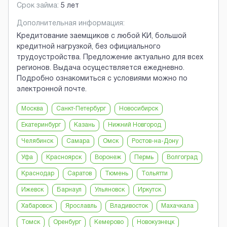
Срок займа:
5 лет
Дополнительная информация:
Кредитование заемщиков с любой КИ, большой
кредитной нагрузкой, без официального
трудоустройства. Предложение актуально для всех
регионов. Выдача осуществляется ежедневно.
Подробно ознакомиться с условиями можно по
электронной почте.
Москва
Санкт-Петербург
Новосибирск
Екатеринбург
Казань
Нижний Новгород
Челябинск
Самара
Омск
Ростов-на-Дону
Уфа
Красноярск
Воронеж
Пермь
Волгоград
Краснодар
Саратов
Тюмень
Тольятти
Ижевск
Барнаул
Ульяновск
Иркутск
Хабаровск
Ярославль
Владивосток
Махачкала
Томск
Оренбург
Кемерово
Новокузнецк