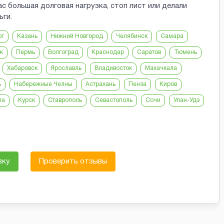
с большая долговая нагрузка, стоп лист или делали
ьги.
рг
Казань
Нижний Новгород
Челябинск
Самара
ж
Пермь
Волгоград
Краснодар
Саратов
Тюмень
Хабаровск
Ярославль
Владивосток
Махачкала
ь
Набережные Челны
Астрахань
Пенза
Киров
ла
Курск
Ставрополь
Севастополь
Сочи
Улан-Удэ
вку
Проверить отзывы