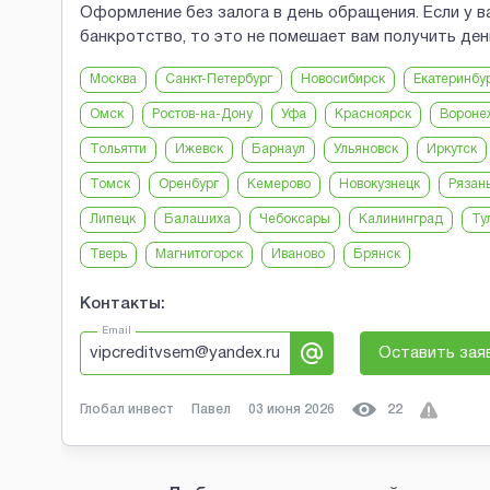
Оформление без залога в день обращения. Если у ва
банкротство, то это не помешает вам получить ден
Москва
Санкт-Петербург
Новосибирск
Екатеринбу
Омск
Ростов-на-Дону
Уфа
Красноярск
Вороне
Тольятти
Ижевск
Барнаул
Ульяновск
Иркутск
Томск
Оренбург
Кемерово
Новокузнецк
Рязан
Липецк
Балашиха
Чебоксары
Калининград
Ту
Тверь
Магнитогорск
Иваново
Брянск
Контакты:
Email
vipcreditvsem@yandex.ru
Оставить зая
Глобал инвест
Павел
03 июня 2026
22