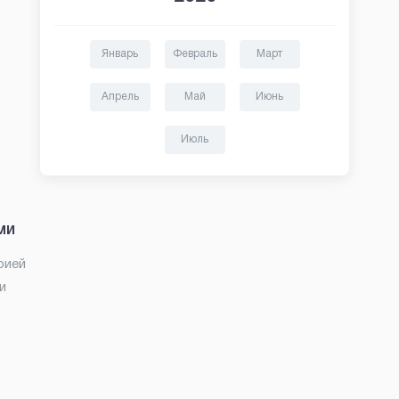
Январь
Февраль
Март
Апрель
Май
Июнь
Июль
ми
рией
и