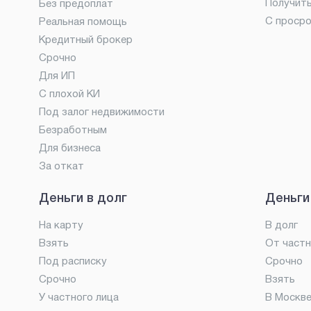
Получит
Без предоплат
С проср
Реальная помощь
Кредитный брокер
Срочно
Для ИП
С плохой КИ
Под залог недвижимости
Безработным
Для бизнеса
За откат
Деньги в долг
Деньги
На карту
В долг
Взять
От частн
Под расписку
Срочно
Срочно
Взять
У частного лица
В Москв