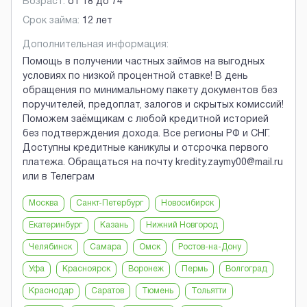
Возраст:
от
18
до
74
Срок займа:
12 лет
Дополнительная информация:
Помощь в получении частных займов на выгодных
условиях по низкой процентной ставке! В день
обращения по минимальному пакету документов без
поручителей, предоплат, залогов и скрытых комиссий!
Поможем заёмщикам с любой кредитной историей
без подтверждения дохода. Все регионы РФ и СНГ.
Доступны кредитные каникулы и отсрочка первого
платежа. Обращаться на почту kredity.zaymy00@mail.ru
или в Телеграм
Москва
Санкт-Петербург
Новосибирск
Екатеринбург
Казань
Нижний Новгород
Челябинск
Самара
Омск
Ростов-на-Дону
Уфа
Красноярск
Воронеж
Пермь
Волгоград
Краснодар
Саратов
Тюмень
Тольятти