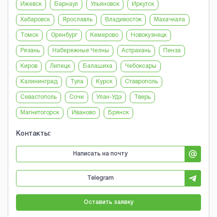
Ижевск
Барнаул
Ульяновск
Иркутск
Хабаровск
Ярославль
Владивосток
Махачкала
Томск
Оренбург
Кемерово
Новокузнецк
Рязань
Набережные Челны
Астрахань
Пенза
Киров
Липецк
Балашиха
Чебоксары
Калининград
Тула
Курск
Ставрополь
Севастополь
Сочи
Улан-Удэ
Тверь
Магнитогорск
Иваново
Брянск
Контакты:
Написать на почту
Telegram
Оставить заявку