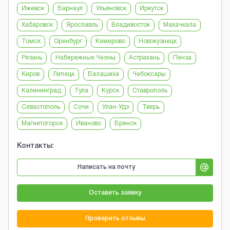
Ижевск
Барнаул
Ульяновск
Иркутск
Хабаровск
Ярославль
Владивосток
Махачкала
Томск
Оренбург
Кемерово
Новокузнецк
Рязань
Набережные Челны
Астрахань
Пенза
Киров
Липецк
Балашиха
Чебоксары
Калининград
Тула
Курск
Ставрополь
Севастополь
Сочи
Улан-Удэ
Тверь
Магнитогорск
Иваново
Брянск
Контакты:
Написать на почту
Оставить заявку
Проверить отзывы