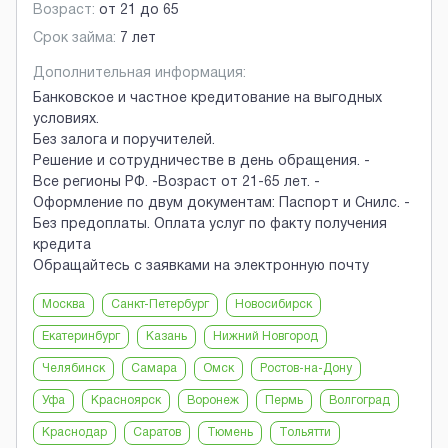
Возраст:
от
21
до
65
Срок займа:
7 лет
Дополнительная информация:
Банковское и частное кредитование на выгодных
условиях.
Без залога и поручителей.
Решение и сотрудничестве в день обращения. -
Все регионы РФ. -Возраст от 21-65 лет. -
Оформление по двум документам: Паспорт и Снилс. -
Без предоплаты. Оплата услуг по факту получения
кредита
Обращайтесь с заявками на электронную почту
Москва
Санкт-Петербург
Новосибирск
Екатеринбург
Казань
Нижний Новгород
Челябинск
Самара
Омск
Ростов-на-Дону
Уфа
Красноярск
Воронеж
Пермь
Волгоград
Краснодар
Саратов
Тюмень
Тольятти