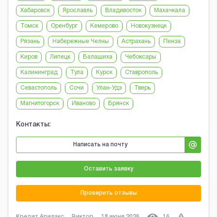
Хабаровск
Ярославль
Владивосток
Махачкала
Томск
Оренбург
Кемерово
Новокузнецк
Рязань
Набережные Челны
Астрахань
Пенза
Киров
Липецк
Балашиха
Чебоксары
Калининград
Тула
Курск
Ставрополь
Севастополь
Сочи
Улан-Удэ
Тверь
Магнитогорск
Иваново
Брянск
Контакты:
Написать на почту
Оставить заявку
Проверить отзывы
Кредит Арилакс
Виктор
18 июня 2026
16