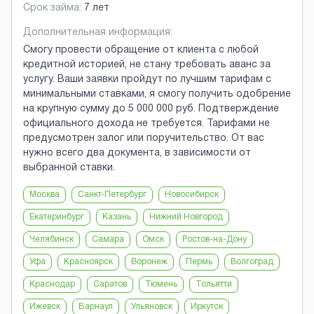
Срок займа:
7 лет
Дополнительная информация:
Смогу провести обращение от клиента с любой
кредитной историей, не стану требовать аванс за
услугу. Ваши заявки пройдут по лучшим тарифам с
минимальными ставками, я смогу получить одобрение
на крупную сумму до 5 000 000 руб. Подтверждение
официального дохода не требуется. Тарифами не
предусмотрен залог или поручительство. От вас
нужно всего два документа, в зависимости от
выбранной ставки.
Москва
Санкт-Петербург
Новосибирск
Екатеринбург
Казань
Нижний Новгород
Челябинск
Самара
Омск
Ростов-на-Дону
Уфа
Красноярск
Воронеж
Пермь
Волгоград
Краснодар
Саратов
Тюмень
Тольятти
Ижевск
Барнаул
Ульяновск
Иркутск