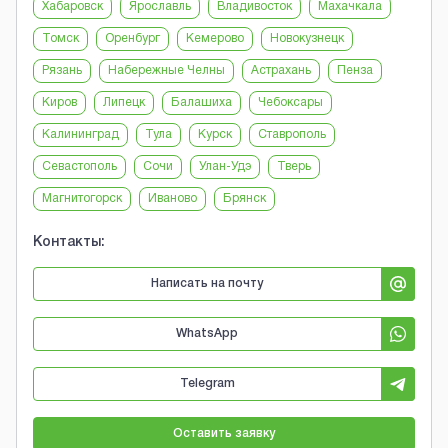
Хабаровск
Ярославль
Владивосток
Махачкала
Томск
Оренбург
Кемерово
Новокузнецк
Рязань
Набережные Челны
Астрахань
Пенза
Киров
Липецк
Балашиха
Чебоксары
Калининград
Тула
Курск
Ставрополь
Севастополь
Сочи
Улан-Удэ
Тверь
Магнитогорск
Иваново
Брянск
Контакты:
Написать на почту
WhatsApp
Telegram
Оставить заявку