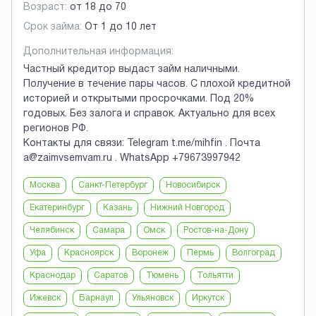
Возраст:
от
18
до
70
Срок займа:
От 1 до 10 лет
Дополнительная информация:
Частный кредитор выдаст займ наличными.
Получение в течение пары часов. С плохой кредитной
историей и открытыми просрочками. Под 20%
годовых. Без залога и справок. Актуально для всех
регионов РФ.
Контакты для связи: Telegram t.me/mihfin . Почта
a@zaimvsemvam.ru . WhatsApp +79673997942
Москва
Санкт-Петербург
Новосибирск
Екатеринбург
Казань
Нижний Новгород
Челябинск
Самара
Омск
Ростов-на-Дону
Уфа
Красноярск
Воронеж
Пермь
Волгоград
Краснодар
Саратов
Тюмень
Тольятти
Ижевск
Барнаул
Ульяновск
Иркутск