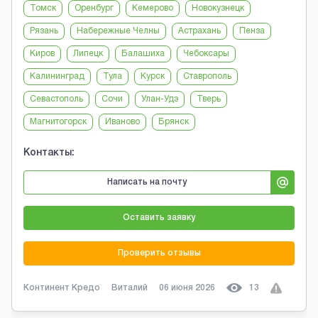
Томск
Оренбург
Кемерово
Новокузнецк
Рязань
Набережные Челны
Астрахань
Пенза
Киров
Липецк
Балашиха
Чебоксары
Калининград
Тула
Курск
Ставрополь
Севастополь
Сочи
Улан-Удэ
Тверь
Магнитогорск
Иваново
Брянск
Контакты:
Написать на почту
Оставить заявку
Проверить отзывы
Континент Кредо
Виталий
06 июня 2026
13