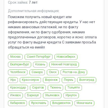
Срок займа:
7 лет
Дополнительная информация:
Поможем получить новый кредит или
рефинансировать действующие кредиты. У нас нет
никаких авансовых платежей, ни по факту
оформления, ни по факту одобрения, никаких
предоплаченных договоров, коротко и ясно: оплата
услуг по факту выдачи кредита С заявками просьба
обращаться на емейл
Москва
Санкт-Петербург
Новосибирск
Екатеринбург
Казань
Нижний Новгород
Челябинск
Самара
Омск
Ростов-на-Дону
Уфа
Красноярск
Воронеж
Пермь
Волгоград
Краснодар
Саратов
Тюмень
Тольятти
Ижевск
Барнаул
Ульяновск
Иркутск
Хабаровск
Ярославль
Владивосток
Махачкала