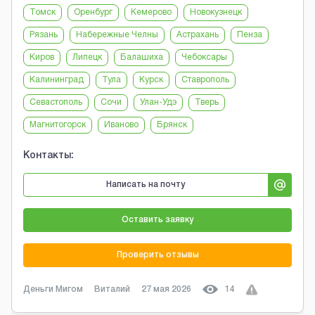
Томск
Оренбург
Кемерово
Новокузнецк
Рязань
Набережные Челны
Астрахань
Пенза
Киров
Липецк
Балашиха
Чебоксары
Калининград
Тула
Курск
Ставрополь
Севастополь
Сочи
Улан-Удэ
Тверь
Магнитогорск
Иваново
Брянск
Контакты:
Написать на почту
Оставить заявку
Проверить отзывы
Деньги Мигом
Виталий
27 мая 2026
14