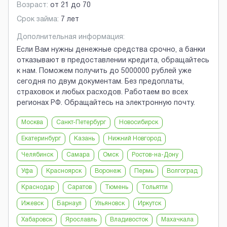
Возраст:
от
21
до
70
Срок займа:
7 лет
Дополнительная информация:
Если Вам нужны денежные средства срочно, а банки
отказывают в предоставлении кредита, обращайтесь
к нам. Поможем получить до 5000000 рублей уже
сегодня по двум документам. Без предоплаты,
страховок и любых расходов. Работаем во всех
регионах РФ. Обращайтесь на электронную почту.
Москва
Санкт-Петербург
Новосибирск
Екатеринбург
Казань
Нижний Новгород
Челябинск
Самара
Омск
Ростов-на-Дону
Уфа
Красноярск
Воронеж
Пермь
Волгоград
Краснодар
Саратов
Тюмень
Тольятти
Ижевск
Барнаул
Ульяновск
Иркутск
Хабаровск
Ярославль
Владивосток
Махачкала