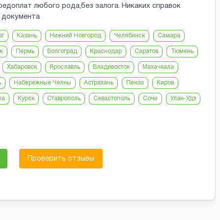
предоплат любого рода,без залога. Никаких справок
а документа
рг
Казань
Нижний Новгород
Челябинск
Самара
ж
Пермь
Волгоград
Краснодар
Саратов
Тюмень
Хабаровск
Ярославль
Владивосток
Махачкала
ь
Набережные Челны
Астрахань
Пенза
Киров
ла
Курск
Ставрополь
Севастополь
Сочи
Улан-Удэ
Проверить отзывы