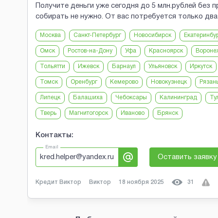
Получите деньги уже сегодня до 5 млн.рублей без 
собирать не нужно. От вас потребуется только дв
Москва
Санкт-Петербург
Новосибирск
Екатеринбу
Омск
Ростов-на-Дону
Уфа
Красноярск
Вороне
Тольятти
Ижевск
Барнаул
Ульяновск
Иркутск
Томск
Оренбург
Кемерово
Новокузнецк
Рязан
Липецк
Балашиха
Чебоксары
Калининград
Ту
Тверь
Магнитогорск
Иваново
Брянск
Контакты:
Email
kred.helper@yandex.ru
Оставить заявку
Кредит Виктор
Виктор
18 ноября 2025
31