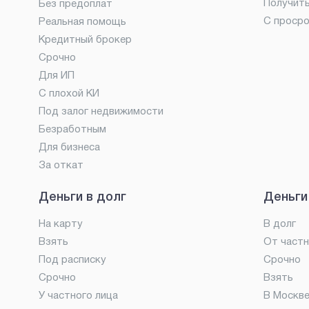
Получит
Без предоплат
С проср
Реальная помощь
Кредитный брокер
Срочно
Для ИП
С плохой КИ
Под залог недвижимости
Безработным
Для бизнеса
За откат
Деньги в долг
Деньги
На карту
В долг
Взять
От частн
Под расписку
Срочно
Срочно
Взять
У частного лица
В Москв