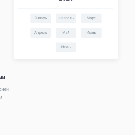
Январь
Февраль
Март
Апрель
Май
Июнь
Июль
ми
рией
и