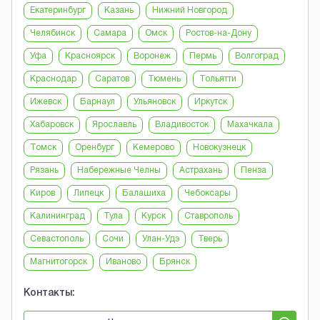
Екатеринбург
Казань
Нижний Новгород
Челябинск
Самара
Омск
Ростов-на-Дону
Уфа
Красноярск
Воронеж
Пермь
Волгоград
Краснодар
Саратов
Тюмень
Тольятти
Ижевск
Барнаул
Ульяновск
Иркутск
Хабаровск
Ярославль
Владивосток
Махачкала
Томск
Оренбург
Кемерово
Новокузнецк
Рязань
Набережные Челны
Астрахань
Пенза
Киров
Липецк
Балашиха
Чебоксары
Калининград
Тула
Курск
Ставрополь
Севастополь
Сочи
Улан-Удэ
Тверь
Магнитогорск
Иваново
Брянск
Контакты: