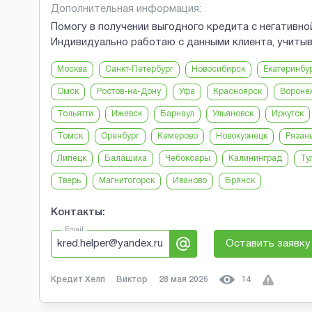
Дополнительная информация:
Помогу в получении выгодного кредита с негативно
Индивидуально работаю с данными клиента, учитыв
Москва
Санкт-Петербург
Новосибирск
Екатеринбу
Омск
Ростов-на-Дону
Уфа
Красноярск
Вороне
Тольятти
Ижевск
Барнаул
Ульяновск
Иркутск
Томск
Оренбург
Кемерово
Новокузнецк
Рязан
Липецк
Балашиха
Чебоксары
Калининград
Ту
Тверь
Магнитогорск
Иваново
Брянск
Контакты:
Email
kred.helper@yandex.ru
Оставить заявку
Кредит Хелп
Виктор
28 мая 2026
14