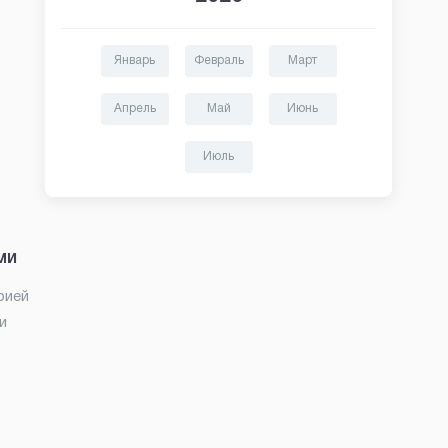
Январь
Февраль
Март
Апрель
Май
Июнь
Июль
ми
рией
и