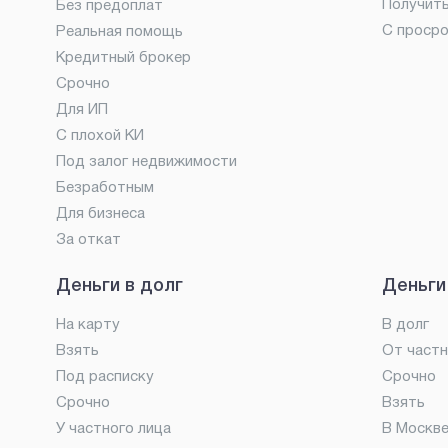
Получит
Без предоплат
С проср
Реальная помощь
Кредитный брокер
Срочно
Для ИП
С плохой КИ
Под залог недвижимости
Безработным
Для бизнеса
За откат
Деньги в долг
Деньги
На карту
В долг
Взять
От частн
Под расписку
Срочно
Срочно
Взять
У частного лица
В Москв