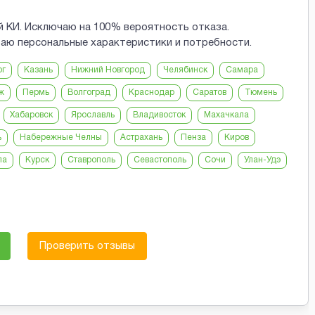
й КИ. Исключаю на 100% вероятность отказа.
аю персональные характеристики и потребности.
рг
Казань
Нижний Новгород
Челябинск
Самара
ж
Пермь
Волгоград
Краснодар
Саратов
Тюмень
Хабаровск
Ярославль
Владивосток
Махачкала
ь
Набережные Челны
Астрахань
Пенза
Киров
ла
Курск
Ставрополь
Севастополь
Сочи
Улан-Удэ
Проверить отзывы