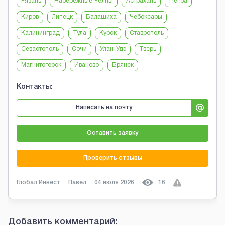
Рязань
Набережные Челны
Астрахань
Пенза
Киров
Липецк
Балашиха
Чебоксары
Калининград
Тула
Курск
Ставрополь
Севастополь
Сочи
Улан-Удэ
Тверь
Магнитогорск
Иваново
Брянск
Контакты:
Написать на почту
Оставить заявку
Проверить отзывы
Глобал Инвест
Павел
04 июля 2026
16
Добавить комментарий: