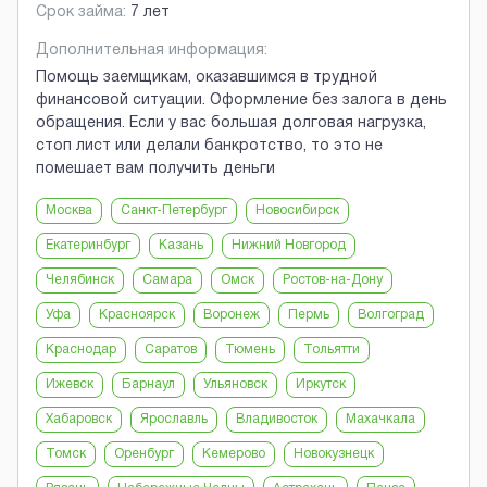
Срок займа:
7 лет
Дополнительная информация:
Помощь заемщикам, оказавшимся в трудной
финансовой ситуации. Оформление без залога в день
обращения. Если у вас большая долговая нагрузка,
стоп лист или делали банкротство, то это не
помешает вам получить деньги
Москва
Санкт-Петербург
Новосибирск
Екатеринбург
Казань
Нижний Новгород
Челябинск
Самара
Омск
Ростов-на-Дону
Уфа
Красноярск
Воронеж
Пермь
Волгоград
Краснодар
Саратов
Тюмень
Тольятти
Ижевск
Барнаул
Ульяновск
Иркутск
Хабаровск
Ярославль
Владивосток
Махачкала
Томск
Оренбург
Кемерово
Новокузнецк