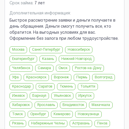
Срок займа:
7 лет
Дополнительная информация:
Быстрое рассмотрение заявки и деньги получаете в
день обращения. Деньги смогут получить все, кто
обратится. На выгодных условиях для вас.
Оформление без залога при любом трудоустройстве.
Москва
Санкт-Петербург
Новосибирск
Екатеринбург
Казань
Нижний Новгород
Челябинск
Самара
Омск
Ростов-на-Дону
Уфа
Красноярск
Воронеж
Пермь
Волгоград
Краснодар
Саратов
Тюмень
Тольятти
Ижевск
Барнаул
Ульяновск
Иркутск
Хабаровск
Ярославль
Владивосток
Махачкала
Томск
Оренбург
Кемерово
Новокузнецк
Рязань
Набережные Челны
Астрахань
Пенза