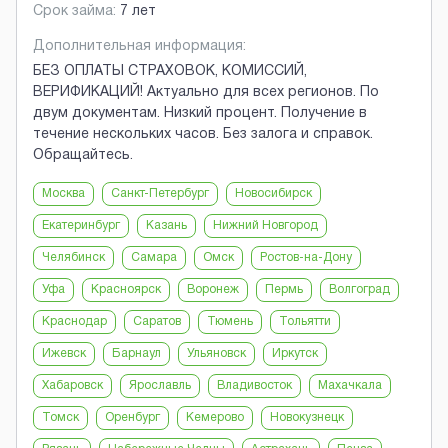
Срок займа:
7 лет
Дополнительная информация:
БЕЗ ОПЛАТЫ СТРАХОВОК, КОМИССИЙ,
ВЕРИФИКАЦИЙ! Актуально для всех регионов. По
двум документам. Низкий процент. Получение в
течение нескольких часов. Без залога и справок.
Обращайтесь.
Москва
Санкт-Петербург
Новосибирск
Екатеринбург
Казань
Нижний Новгород
Челябинск
Самара
Омск
Ростов-на-Дону
Уфа
Красноярск
Воронеж
Пермь
Волгоград
Краснодар
Саратов
Тюмень
Тольятти
Ижевск
Барнаул
Ульяновск
Иркутск
Хабаровск
Ярославль
Владивосток
Махачкала
Томск
Оренбург
Кемерово
Новокузнецк