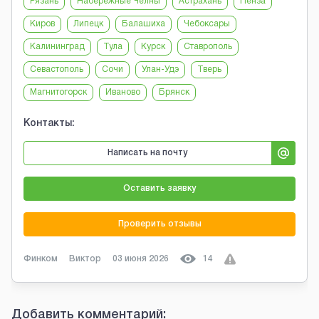
Рязань
Набережные Челны
Астрахань
Пенза
Киров
Липецк
Балашиха
Чебоксары
Калининград
Тула
Курск
Ставрополь
Севастополь
Сочи
Улан-Удэ
Тверь
Магнитогорск
Иваново
Брянск
Контакты:
Написать на почту
Оставить заявку
Проверить отзывы
Финком
Виктор
03 июня 2026
14
Добавить комментарий: