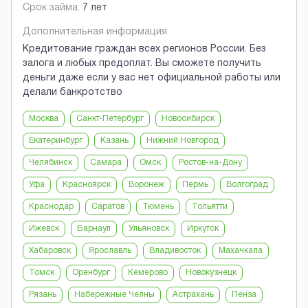
Срок займа:
7 лет
Дополнительная информация:
Кредитование граждан всех регионов России. Без
залога и любых предоплат. Вы сможете получить
деньги даже если у вас нет официальной работы или
делали банкротство
Москва
Санкт-Петербург
Новосибирск
Екатеринбург
Казань
Нижний Новгород
Челябинск
Самара
Омск
Ростов-на-Дону
Уфа
Красноярск
Воронеж
Пермь
Волгоград
Краснодар
Саратов
Тюмень
Тольятти
Ижевск
Барнаул
Ульяновск
Иркутск
Хабаровск
Ярославль
Владивосток
Махачкала
Томск
Оренбург
Кемерово
Новокузнецк
Рязань
Набережные Челны
Астрахань
Пенза