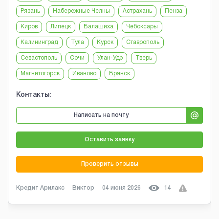
Рязань
Набережные Челны
Астрахань
Пенза
Киров
Липецк
Балашиха
Чебоксары
Калининград
Тула
Курск
Ставрополь
Севастополь
Сочи
Улан-Удэ
Тверь
Магнитогорск
Иваново
Брянск
Контакты:
Написать на почту
Оставить заявку
Проверить отзывы
Кредит Арилакс
Виктор
04 июня 2026
14