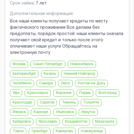
Срок займа:
7 лет
Дополнительная информация:
Все наши клиенты получают кредиты по месту
фактического проживания Все делаем без
предоплаты, порядок простой: наши клиенты сначала
получают свой кредит и только после этого
оплачивают наши услуги Обращайтесь на
электронную почту
Москва
Санкт-Петербург
Новосибирск
Екатеринбург
Казань
Нижний Новгород
Челябинск
Самара
Омск
Ростов-на-Дону
Уфа
Красноярск
Воронеж
Пермь
Волгоград
Краснодар
Саратов
Тюмень
Тольятти
Ижевск
Барнаул
Ульяновск
Иркутск
Хабаровск
Ярославль
Владивосток
Махачкала
Томск
Оренбург
Кемерово
Новокузнецк