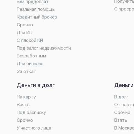
Получит
Без предоплат
С проср
Реальная помощь
Кредитный брокер
Срочно
Для ИП
С плохой КИ
Под залог недвижимости
Безработным
Для бизнеса
За откат
Деньги в долг
Деньги
На карту
В долг
Взять
От частн
Под расписку
Срочно
Срочно
Взять
У частного лица
В Москв