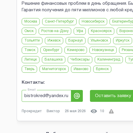
Решение финансовых проблем в день обращения. Бы
Гарантия получения до пяти миллионов с любой кр
Москва
Санкт-Петербург
Новосибирск
Екатеринбу
Омск
Ростов-на-Дону
Уфа
Красноярск
Вороне
Тольятти
Ижевск
Барнаул
Ульяновск
Иркутск
Томск
Оренбург
Кемерово
Новокузнецк
Рязан
Липецк
Балашиха
Чебоксары
Калининград
Ту
Тверь
Магнитогорск
Иваново
Брянск
Контакты:
Email
bistrokred@yandex.ru
Оставить заявку
Прокредит
Виктор
26 мая 2026
10