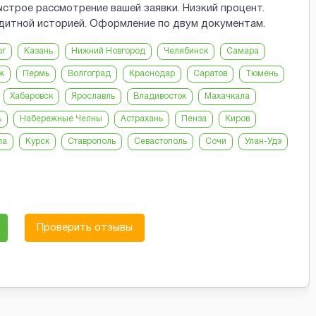
строе рассмотрение вашей заявки. Низкий процент.
едитной историей. Оформление по двум документам.
рг
Казань
Нижний Новгород
Челябинск
Самара
ж
Пермь
Волгоград
Краснодар
Саратов
Тюмень
Хабаровск
Ярославль
Владивосток
Махачкала
ь
Набережные Челны
Астрахань
Пенза
Киров
ла
Курск
Ставрополь
Севастополь
Сочи
Улан-Удэ
Проверить отзывы