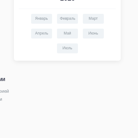
Январь
Февраль
Март
Апрель
Май
Июнь
Июль
ми
рией
и