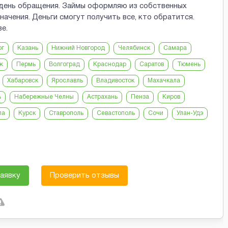
 день обращения. Займы оформляю из собственных
ачения. Деньги смогут получить все, кто обратится.
е.
рг
Казань
Нижний Новгород
Челябинск
Самара
ж
Пермь
Волгоград
Краснодар
Саратов
Тюмень
Хабаровск
Ярославль
Владивосток
Махачкала
ь
Набережные Челны
Астрахань
Пенза
Киров
ла
Курск
Ставрополь
Севастополь
Сочи
Улан-Удэ
аявку
Проверить отзывы