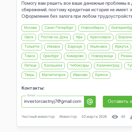
Помогу вам решить все ваши денежные проблемы в
сбережений, поэтому кредитная история не имеет зн
Оформление без залога при любом трудоустройств
Москва
Санкт-Петербург
Новосибирск
Екатеринбу
Омск
Ростов-на-Дону
Уфа
Красноярск
Вороне
Тольятти
Ижевск
Барнаул
Ульяновск
Иркутск
Томск
Оренбург
Кемерово
Новокузнецк
Рязан
Липецк
Балашиха
Чебоксары
Калининград
Ту
Тверь
Магнитогорск
Иваново
Брянск
Контакты:
Email
investorcastnyj7@gmail.com
Оставить з
Частный инвестор
Инвестор
02 марта 2026
46