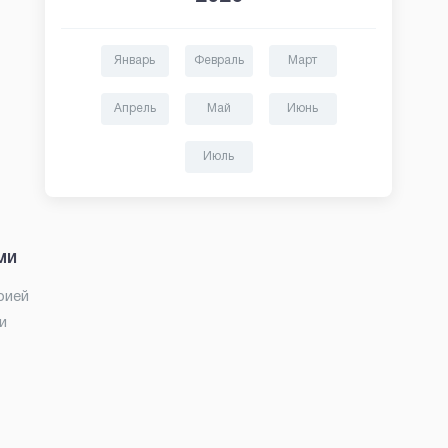
Январь
Февраль
Март
Апрель
Май
Июнь
Июль
ми
рией
и