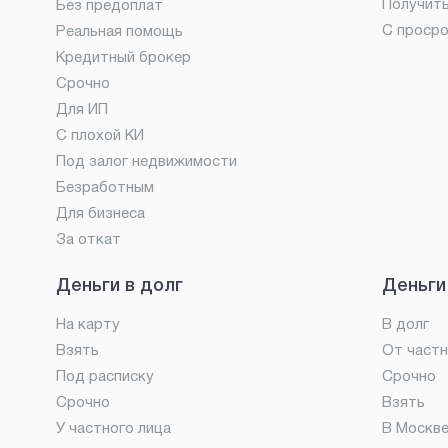
Получит
Без предоплат
С проср
Реальная помощь
Кредитный брокер
Срочно
Для ИП
С плохой КИ
Под залог недвижимости
Безработным
Для бизнеса
За откат
Деньги в долг
Деньги
На карту
В долг
Взять
От частн
Под расписку
Срочно
Срочно
Взять
У частного лица
В Москв