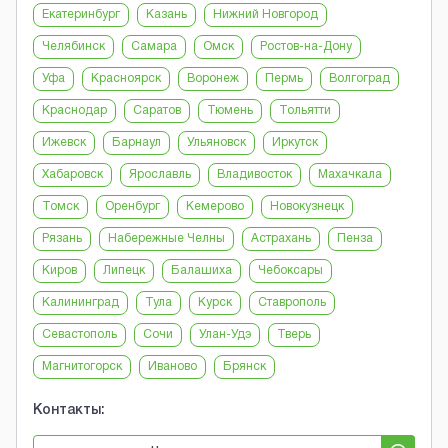
Екатеринбург
Казань
Нижний Новгород
Челябинск
Самара
Омск
Ростов-на-Дону
Уфа
Красноярск
Воронеж
Пермь
Волгоград
Краснодар
Саратов
Тюмень
Тольятти
Ижевск
Барнаул
Ульяновск
Иркутск
Хабаровск
Ярославль
Владивосток
Махачкала
Томск
Оренбург
Кемерово
Новокузнецк
Рязань
Набережные Челны
Астрахань
Пенза
Киров
Липецк
Балашиха
Чебоксары
Калининград
Тула
Курск
Ставрополь
Севастополь
Сочи
Улан-Удэ
Тверь
Магнитогорск
Иваново
Брянск
Контакты: