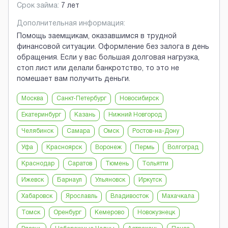
Срок займа:
7 лет
Дополнительная информация:
Помощь заемщикам, оказавшимся в трудной
финансовой ситуации. Оформление без залога в день
обращения. Если у вас большая долговая нагрузка,
стоп лист или делали банкротство, то это не
помешает вам получить деньги.
Москва
Санкт-Петербург
Новосибирск
Екатеринбург
Казань
Нижний Новгород
Челябинск
Самара
Омск
Ростов-на-Дону
Уфа
Красноярск
Воронеж
Пермь
Волгоград
Краснодар
Саратов
Тюмень
Тольятти
Ижевск
Барнаул
Ульяновск
Иркутск
Хабаровск
Ярославль
Владивосток
Махачкала
Томск
Оренбург
Кемерово
Новокузнецк