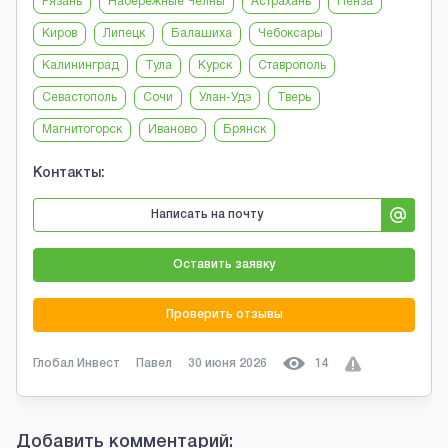
Рязань
Набережные Челны
Астрахань
Пенза
Киров
Липецк
Балашиха
Чебоксары
Калининград
Тула
Курск
Ставрополь
Севастополь
Сочи
Улан-Удэ
Тверь
Магнитогорск
Иваново
Брянск
Контакты:
Написать на почту
Оставить заявку
Проверить отзывы
Глобал Инвест
Павел
30 июня 2026
14
Добавить комментарий: