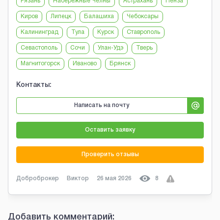
Рязань
Набережные Челны
Астрахань
Пенза
Киров
Липецк
Балашиха
Чебоксары
Калининград
Тула
Курск
Ставрополь
Севастополь
Сочи
Улан-Удэ
Тверь
Магнитогорск
Иваново
Брянск
Контакты:
Написать на почту
Оставить заявку
Проверить отзывы
Доброброкер
Виктор
26 мая 2026
8
Добавить комментарий: