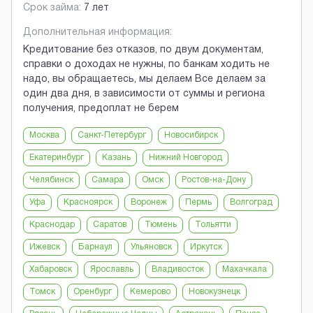
Срок займа:
7 лет
Дополнительная информация:
Кредитование без отказов, по двум документам,
справки о доходах не нужны, по банкам ходить не
надо, вы обращаетесь, мы делаем Все делаем за
один два дня, в зависимости от суммы и региона
получения, предоплат не берем
Москва
Санкт-Петербург
Новосибирск
Екатеринбург
Казань
Нижний Новгород
Челябинск
Самара
Омск
Ростов-на-Дону
Уфа
Красноярск
Воронеж
Пермь
Волгоград
Краснодар
Саратов
Тюмень
Тольятти
Ижевск
Барнаул
Ульяновск
Иркутск
Хабаровск
Ярославль
Владивосток
Махачкала
Томск
Оренбург
Кемерово
Новокузнецк