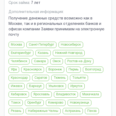
Срок займа:
7 лет
Дополнительная информация:
Получение денежных средств возможно как в
Москве, так и в региональных отделениях банков и
офисах компании Заявки принимаем на электронную
почту
Москва
Санкт-Петербург
Новосибирск
Екатеринбург
Казань
Нижний Новгород
Челябинск
Самара
Омск
Ростов-на-Дону
Уфа
Красноярск
Воронеж
Пермь
Волгоград
Краснодар
Саратов
Тюмень
Тольятти
Ижевск
Барнаул
Ульяновск
Иркутск
Хабаровск
Ярославль
Владивосток
Махачкала
Томск
Оренбург
Кемерово
Новокузнецк
Рязань
Набережные Челны
Астрахань
Пенза