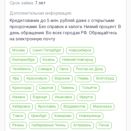
Срок займа:
7 лет
Дополнительная информация:
Кредитование до 5 млн. рублей даже с открытыми
просрочками. Без справок и залога. Низкий процент. В
день обращения. Во всех городах РФ. Обращайтесь
на электронную почту
Москва
Санкт-Петербург
Новосибирск
Екатеринбург
Казань
Нижний Новгород
Челябинск
Самара
Омск
Ростов-на-Дону
Уфа
Красноярск
Воронеж
Пермь
Волгоград
Краснодар
Саратов
Тюмень
Тольятти
Ижевск
Барнаул
Ульяновск
Иркутск
Хабаровск
Ярославль
Владивосток
Махачкала
Томск
Оренбург
Кемерово
Новокузнецк
Рязань
Набережные Челны
Астрахань
Пенза