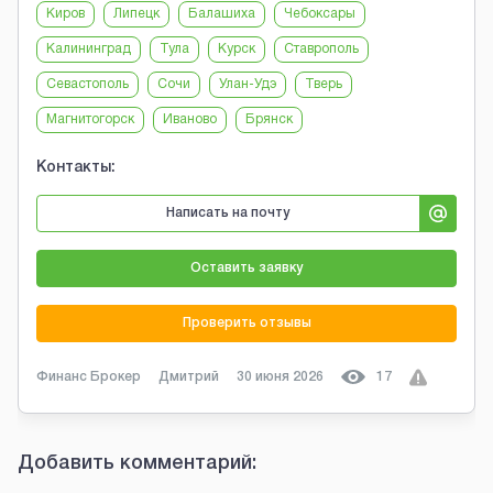
Киров
Липецк
Балашиха
Чебоксары
Калининград
Тула
Курск
Ставрополь
Севастополь
Сочи
Улан-Удэ
Тверь
Магнитогорск
Иваново
Брянск
Контакты:
Написать на почту
Оставить заявку
Проверить отзывы
Финанс Брокер
Дмитрий
30 июня 2026
17
Добавить комментарий: