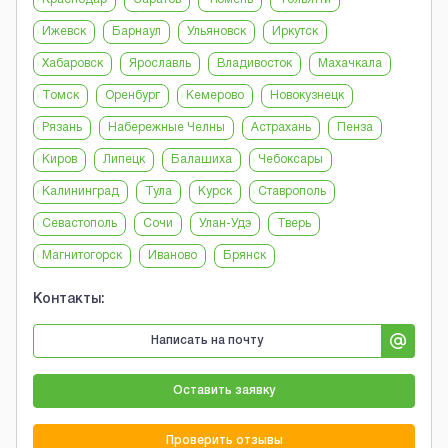
Ижевск
Барнаул
Ульяновск
Иркутск
Хабаровск
Ярославль
Владивосток
Махачкала
Томск
Оренбург
Кемерово
Новокузнецк
Рязань
Набережные Челны
Астрахань
Пенза
Киров
Липецк
Балашиха
Чебоксары
Калининград
Тула
Курск
Ставрополь
Севастополь
Сочи
Улан-Удэ
Тверь
Магнитогорск
Иваново
Брянск
Контакты:
Написать на почту
Оставить заявку
Проверить отзывы