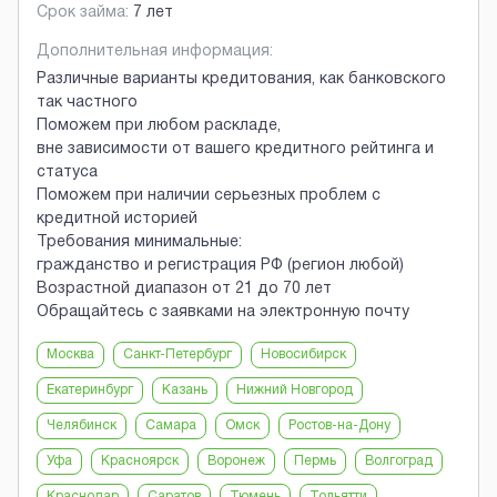
Срок займа:
7 лет
Дополнительная информация:
Различные варианты кредитования, как банковского
так частного
Поможем при любом раскладе,
вне зависимости от вашего кредитного рейтинга и
статуса
Поможем при наличии серьезных проблем с
кредитной историей
Требования минимальные:
гражданство и регистрация РФ (регион любой)
Возрастной диапазон от 21 до 70 лет
Обращайтесь с заявками на электронную почту
Москва
Санкт-Петербург
Новосибирск
Екатеринбург
Казань
Нижний Новгород
Челябинск
Самара
Омск
Ростов-на-Дону
Уфа
Красноярск
Воронеж
Пермь
Волгоград
Краснодар
Саратов
Тюмень
Тольятти