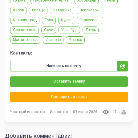
Рязань
Набережные Челны
Астрахань
Пенза
Киров
Липецк
Балашиха
Чебоксары
Калининград
Тула
Курск
Ставрополь
Севастополь
Сочи
Улан-Удэ
Тверь
Магнитогорск
Иваново
Брянск
Контакты:
Написать на почту
Оставить заявку
Проверить отзывы
Частный инвестор
Инвестор
07 июня 2026
17
Добавить комментарий: