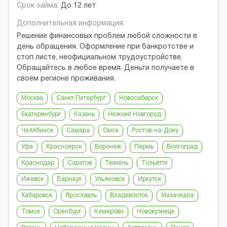
Срок займа:
До 12 лет
Дополнительная информация:
Решение финансовых проблем любой сложности в
день обращения. Оформление при банкротстве и
стоп листе, неофициальном трудоустройстве.
Обращайтесь в любое время. Деньги получаете в
своём регионе проживания.
Москва
Санкт-Петербург
Новосибирск
Екатеринбург
Казань
Нижний Новгород
Челябинск
Самара
Омск
Ростов-на-Дону
Уфа
Красноярск
Воронеж
Пермь
Волгоград
Краснодар
Саратов
Тюмень
Тольятти
Ижевск
Барнаул
Ульяновск
Иркутск
Хабаровск
Ярославль
Владивосток
Махачкала
Томск
Оренбург
Кемерово
Новокузнецк