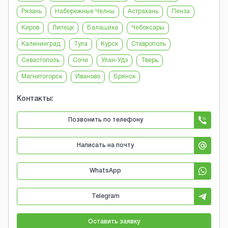
Рязань
Набережные Челны
Астрахань
Пенза
Киров
Липецк
Балашиха
Чебоксары
Калининград
Тула
Курск
Ставрополь
Севастополь
Сочи
Улан-Удэ
Тверь
Магнитогорск
Иваново
Брянск
Контакты:
Позвонить по телефону
Написать на почту
WhatsApp
Telegram
Оставить заявку