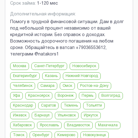
Срок займа:
1-120 мес
Дополнительная информация:
Помогу в трудной финансовой ситуации. Дам в долг
под небольшой процент независимо от вашей
кредитной истории. Без справок о доходах.
Возможность досрочного погашения на любом
сроке. Обращайтесь в ватсап +79036553612,
телеграмм @natakors1
Москва
Санкт-Петербург
Новосибирск
Екатеринбург
Казань
Нижний Новгород
Челябинск
Самара
Омск
Ростов-на-Дону
Уфа
Красноярск
Воронеж
Пермь
Волгоград
Краснодар
Саратов
Тюмень
Тольятти
Ижевск
Барнаул
Ульяновск
Иркутск
Хабаровск
Ярославль
Владивосток
Махачкала
Томск
Оренбург
Кемерово
Новокузнецк