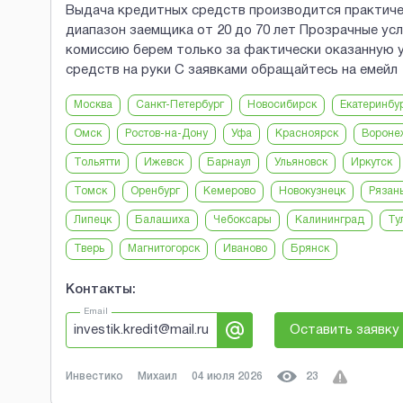
Выдача кредитных средств производится практичес
диапазон заемщика от 20 до 70 лет Прозрачные усл
комиссию берем только за фактически оказанную ус
средств на руки С заявками обращайтесь на емейл
Москва
Санкт-Петербург
Новосибирск
Екатеринбу
Омск
Ростов-на-Дону
Уфа
Красноярск
Вороне
Тольятти
Ижевск
Барнаул
Ульяновск
Иркутск
Томск
Оренбург
Кемерово
Новокузнецк
Рязан
Липецк
Балашиха
Чебоксары
Калининград
Ту
Тверь
Магнитогорск
Иваново
Брянск
Контакты:
Email
investik.kredit@mail.ru
Оставить заявку
Инвестико
Михаил
04 июля 2026
23