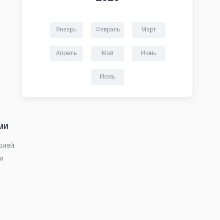
Январь
Февраль
Март
Апрель
Май
Июнь
Июль
ми
рией
и