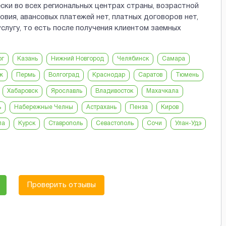
ки во всех региональных центрах страны, возрастной
овия, авансовых платежей нет, платных договоров нет,
лугу, то есть после получения клиентом заемных
рг
Казань
Нижний Новгород
Челябинск
Самара
ж
Пермь
Волгоград
Краснодар
Саратов
Тюмень
Хабаровск
Ярославль
Владивосток
Махачкала
ь
Набережные Челны
Астрахань
Пенза
Киров
ла
Курск
Ставрополь
Севастополь
Сочи
Улан-Удэ
Проверить отзывы