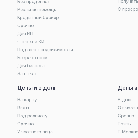
Получит
Без предоплат
С проср
Реальная помощь
Кредитный брокер
Срочно
Для ИП
С плохой КИ
Под залог недвижимости
Безработным
Для бизнеса
За откат
Деньги в долг
Деньги
На карту
В долг
Взять
От частн
Под расписку
Срочно
Срочно
Взять
У частного лица
В Москв