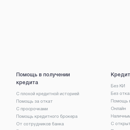
Помощь в получении
Кредит
кредита
Без КИ
Без отка
С плохой кредитной историей
Помощь в
Помощь за откат
Онлайн
С просрочками
Наличны
Помощь кредитного брокера
С откры
От сотрудников банка