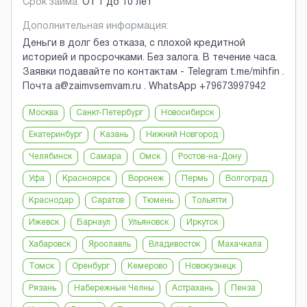
Срок займа:
От 1 до 10 лет
Дополнительная информация:
Деньги в долг без отказа, с плохой кредитной
историей и просрочками. Без залога. В течение часа.
Заявки подавайте по контактам - Telegram t.me/mihfin .
Почта a@zaimvsemvam.ru . WhatsApp +79673997942
Москва
Санкт-Петербург
Новосибирск
Екатеринбург
Казань
Нижний Новгород
Челябинск
Самара
Омск
Ростов-на-Дону
Уфа
Красноярск
Воронеж
Пермь
Волгоград
Краснодар
Саратов
Тюмень
Тольятти
Ижевск
Барнаул
Ульяновск
Иркутск
Хабаровск
Ярославль
Владивосток
Махачкала
Томск
Оренбург
Кемерово
Новокузнецк
Рязань
Набережные Челны
Астрахань
Пенза