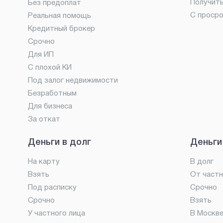
Получит
Без предоплат
С проср
Реальная помощь
Кредитный брокер
Срочно
Для ИП
С плохой КИ
Под залог недвижимости
Безработным
Для бизнеса
За откат
Деньги в долг
Деньги
На карту
В долг
Взять
От частн
Под расписку
Срочно
Срочно
Взять
У частного лица
В Москв