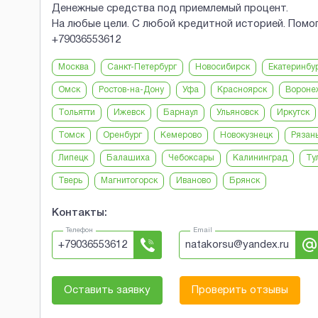
Денежные средства под приемлемый процент.
На любые цели. С любой кредитной историей. Помо
+79036553612
Москва
Санкт-Петербург
Новосибирск
Екатеринбу
Омск
Ростов-на-Дону
Уфа
Красноярск
Вороне
Тольятти
Ижевск
Барнаул
Ульяновск
Иркутск
Томск
Оренбург
Кемерово
Новокузнецк
Рязан
Липецк
Балашиха
Чебоксары
Калининград
Ту
Тверь
Магнитогорск
Иваново
Брянск
Контакты:
Телефон
Email
+
79036553612
natakorsu@yandex.ru
Оставить заявку
Проверить отзывы