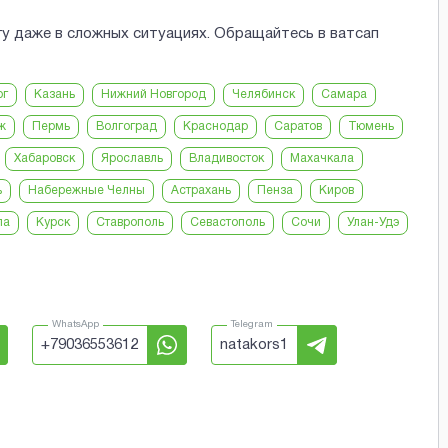
гу даже в сложных ситуациях. Обращайтесь в ватсап
рг
Казань
Нижний Новгород
Челябинск
Самара
ж
Пермь
Волгоград
Краснодар
Саратов
Тюмень
Хабаровск
Ярославль
Владивосток
Махачкала
ь
Набережные Челны
Астрахань
Пенза
Киров
ла
Курск
Ставрополь
Севастополь
Сочи
Улан-Удэ
WhatsApp
Telegram
+
79036553612
natakors1