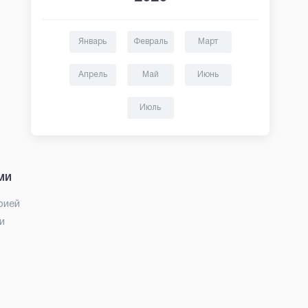
Январь
Февраль
Март
Апрель
Май
Июнь
Июль
ми
рией
и