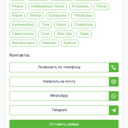
Рязань
Набережные Челны
Астрахань
Пенза
Киров
Липецк
Балашиха
Чебоксары
Калининград
Тула
Курск
Ставрополь
Севастополь
Сочи
Улан-Удэ
Тверь
Магнитогорск
Иваново
Брянск
Контакты:
Позвонить по телефону
Написать на почту
WhatsApp
Telegram
Оставить заявку