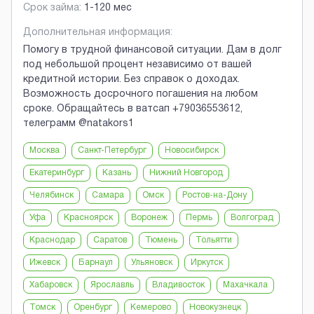
Срок займа:
1-120 мес
Дополнительная информация:
Помогу в трудной финансовой ситуации. Дам в долг
под небольшой процент независимо от вашей
кредитной истории. Без справок о доходах.
Возможность досрочного погашения на любом
сроке. Обращайтесь в ватсап +79036553612,
телеграмм @natakors1
Москва
Санкт-Петербург
Новосибирск
Екатеринбург
Казань
Нижний Новгород
Челябинск
Самара
Омск
Ростов-на-Дону
Уфа
Красноярск
Воронеж
Пермь
Волгоград
Краснодар
Саратов
Тюмень
Тольятти
Ижевск
Барнаул
Ульяновск
Иркутск
Хабаровск
Ярославль
Владивосток
Махачкала
Томск
Оренбург
Кемерово
Новокузнецк