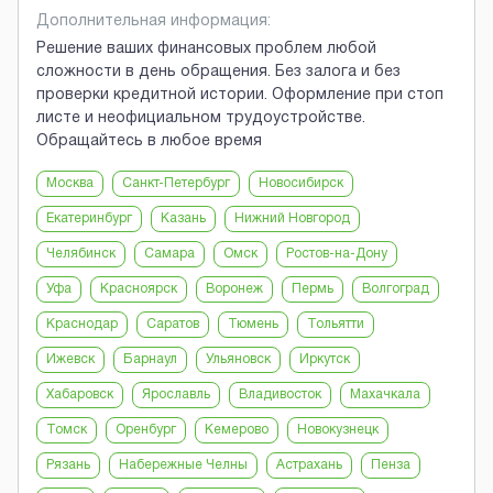
Дополнительная информация:
Решение ваших финансовых проблем любой
сложности в день обращения. Без залога и без
проверки кредитной истории. Оформление при стоп
листе и неофициальном трудоустройстве.
Обращайтесь в любое время
Москва
Санкт-Петербург
Новосибирск
Екатеринбург
Казань
Нижний Новгород
Челябинск
Самара
Омск
Ростов-на-Дону
Уфа
Красноярск
Воронеж
Пермь
Волгоград
Краснодар
Саратов
Тюмень
Тольятти
Ижевск
Барнаул
Ульяновск
Иркутск
Хабаровск
Ярославль
Владивосток
Махачкала
Томск
Оренбург
Кемерово
Новокузнецк
Рязань
Набережные Челны
Астрахань
Пенза