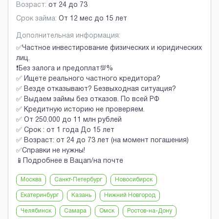
Возраст:
от
24
до
73
Срок займа:
От 12 мес до 15 лет
Дополнительная информация:
✅Частное инвестирование физических и юридических
лиц.
❗Без залога и предоплат💯%
✅ Ищете реального частного кредитора?
✅ Везде отказывают? Безвыходная ситуация?
✅ Выдаем займы без отказов. По всей РФ
✅ Кредитную историю не проверяем.
✅ От 250.000 до 11 млн рублей
✅ Срок : от 1 года До 15 лет
✅ Возраст: от 24 до 73 лет (на момент погашения)
✅Справки не нужны!
📱Подробнее в Вацап/на почте
Москва
Санкт-Петербург
Новосибирск
Екатеринбург
Казань
Нижний Новгород
Челябинск
Самара
Омск
Ростов-на-Дону