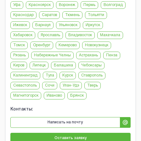
Уфа
Красноярск
Воронеж
Пермь
Волгоград
Краснодар
Саратов
Тюмень
Тольятти
Ижевск
Барнаул
Ульяновск
Иркутск
Хабаровск
Ярославль
Владивосток
Махачкала
Томск
Оренбург
Кемерово
Новокузнецк
Рязань
Набережные Челны
Астрахань
Пенза
Киров
Липецк
Балашиха
Чебоксары
Калининград
Тула
Курск
Ставрополь
Севастополь
Сочи
Улан-Удэ
Тверь
Магнитогорск
Иваново
Брянск
Контакты:
Написать на почту
Оставить заявку