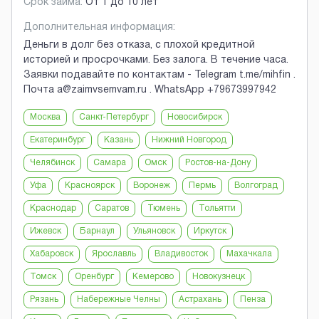
Срок займа:
От 1 до 10 лет
Дополнительная информация:
Деньги в долг без отказа, с плохой кредитной
историей и просрочками. Без залога. В течение часа.
Заявки подавайте по контактам - Telegram t.me/mihfin .
Почта a@zaimvsemvam.ru . WhatsApp +79673997942
Москва
Санкт-Петербург
Новосибирск
Екатеринбург
Казань
Нижний Новгород
Челябинск
Самара
Омск
Ростов-на-Дону
Уфа
Красноярск
Воронеж
Пермь
Волгоград
Краснодар
Саратов
Тюмень
Тольятти
Ижевск
Барнаул
Ульяновск
Иркутск
Хабаровск
Ярославль
Владивосток
Махачкала
Томск
Оренбург
Кемерово
Новокузнецк
Рязань
Набережные Челны
Астрахань
Пенза