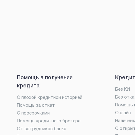
Помощь в получении
Кредит
кредита
Без КИ
Без отка
С плохой кредитной историей
Помощь в
Помощь за откат
Онлайн
С просрочками
Наличны
Помощь кредитного брокера
С откры
От сотрудников банка