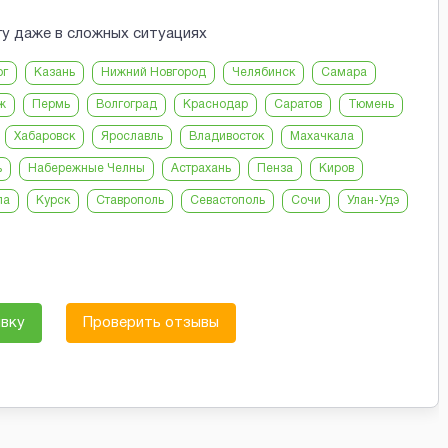
гу даже в сложных ситуациях
рг
Казань
Нижний Новгород
Челябинск
Самара
ж
Пермь
Волгоград
Краснодар
Саратов
Тюмень
Хабаровск
Ярославль
Владивосток
Махачкала
ь
Набережные Челны
Астрахань
Пенза
Киров
ла
Курск
Ставрополь
Севастополь
Сочи
Улан-Удэ
явку
Проверить отзывы