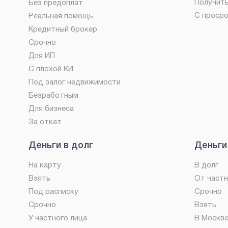
Получит
Без предоплат
С проср
Реальная помощь
Кредитный брокер
Срочно
Для ИП
С плохой КИ
Под залог недвижимости
Безработным
Для бизнеса
За откат
Деньги в долг
Деньги
На карту
В долг
Взять
От частн
Под расписку
Срочно
Срочно
Взять
У частного лица
В Москв