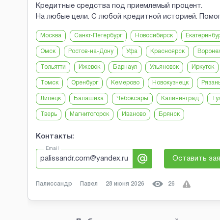
Кредитные средства под приемлемый процент.
На любые цели. С любой кредитной историей. Помо
Москва
Санкт-Петербург
Новосибирск
Екатеринбу
Омск
Ростов-на-Дону
Уфа
Красноярск
Вороне
Тольятти
Ижевск
Барнаул
Ульяновск
Иркутск
Томск
Оренбург
Кемерово
Новокузнецк
Рязан
Липецк
Балашиха
Чебоксары
Калининград
Ту
Тверь
Магнитогорск
Иваново
Брянск
Контакты:
Email
palissandr.com@yandex.ru
Оставить за
Палиссандр
Павел
28 июня 2026
26