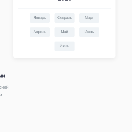
Январь
Февраль
Март
Апрель
Май
Июнь
Июль
ми
рией
и