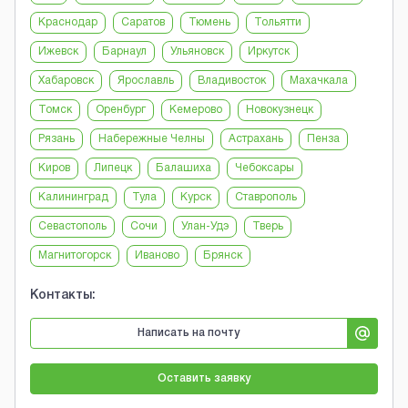
Краснодар
Саратов
Тюмень
Тольятти
Ижевск
Барнаул
Ульяновск
Иркутск
Хабаровск
Ярославль
Владивосток
Махачкала
Томск
Оренбург
Кемерово
Новокузнецк
Рязань
Набережные Челны
Астрахань
Пенза
Киров
Липецк
Балашиха
Чебоксары
Калининград
Тула
Курск
Ставрополь
Севастополь
Сочи
Улан-Удэ
Тверь
Магнитогорск
Иваново
Брянск
Контакты:
Написать на почту
Оставить заявку