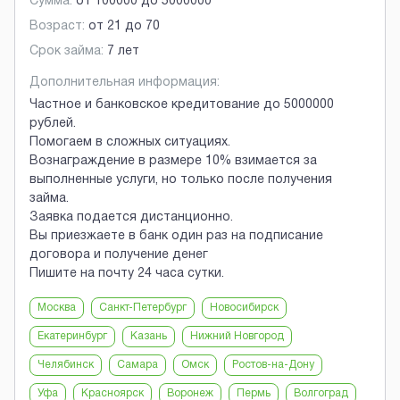
Сумма:
от
100000
до
5000000
Возраст:
от
21
до
70
Срок займа:
7 лет
Дополнительная информация:
Частное и банковское кредитование до 5000000
рублей.
Помогаем в сложных ситуациях.
Вознаграждение в размере 10% взимается за
выполненные услуги, но только после получения
займа.
Заявка подается дистанционно.
Вы приезжаете в банк один раз на подписание
договора и получение денег
Пишите на почту 24 часа сутки.
Москва
Санкт-Петербург
Новосибирск
Екатеринбург
Казань
Нижний Новгород
Челябинск
Самара
Омск
Ростов-на-Дону
Уфа
Красноярск
Воронеж
Пермь
Волгоград