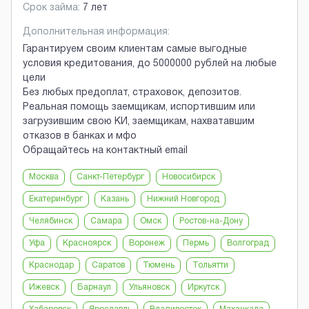
Срок займа:
7 лет
Дополнительная информация:
Гарантируем своим клиентам самые выгодные
условия кредитования, до 5000000 рублей на любые
цели
Без любых предоплат, страховок, депозитов.
Реальная помощь заемщикам, испортившим или
загрузившим свою КИ, заемщикам, нахватавшим
отказов в банках и мфо
Обращайтесь на контактный email
Москва
Санкт-Петербург
Новосибирск
Екатеринбург
Казань
Нижний Новгород
Челябинск
Самара
Омск
Ростов-на-Дону
Уфа
Красноярск
Воронеж
Пермь
Волгоград
Краснодар
Саратов
Тюмень
Тольятти
Ижевск
Барнаул
Ульяновск
Иркутск