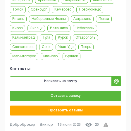
Хабаровск
Ярославль
Владивосток
Махачкала
Томск
Оренбург
Кемерово
Новокузнецк
Рязань
Набережные Челны
Астрахань
Пенза
Киров
Липецк
Балашиха
Чебоксары
Калининград
Тула
Курск
Ставрополь
Севастополь
Сочи
Улан-Удэ
Тверь
Магнитогорск
Иваново
Брянск
Контакты:
Написать на почту
Оставить заявку
Проверить отзывы
Доброброкер
Виктор
16 июня 2026
20