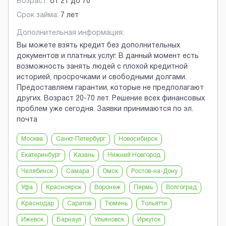
Возраст:
от
21
до
70
Срок займа:
7 лет
Дополнительная информация:
Вы можете взять кредит без дополнительных
документов и платных услуг. В данный момент есть
возможность занять людей с плохой кредитной
историей, просрочками и свободными долгами.
Предоставляем гарантии, которые не предполагают
других. Возраст 20-70 лет. Решение всех финансовых
проблем уже сегодня. Заявки принимаются по эл.
почта
Москва
Санкт-Петербург
Новосибирск
Екатеринбург
Казань
Нижний Новгород
Челябинск
Самара
Омск
Ростов-на-Дону
Уфа
Красноярск
Воронеж
Пермь
Волгоград
Краснодар
Саратов
Тюмень
Тольятти
Ижевск
Барнаул
Ульяновск
Иркутск