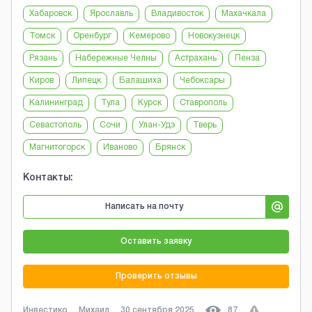
Хабаровск
Ярославль
Владивосток
Махачкала
Томск
Оренбург
Кемерово
Новокузнецк
Рязань
Набережные Челны
Астрахань
Пенза
Киров
Липецк
Балашиха
Чебоксары
Калининград
Тула
Курск
Ставрополь
Севастополь
Сочи
Улан-Удэ
Тверь
Магнитогорск
Иваново
Брянск
Контакты:
Написать на почту
Оставить заявку
Проверить отзывы
Инвестико
Михаил
30 сентября 2025
87