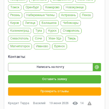
Томск
Оренбург
Кемерово
Новокузнецк
Рязань
Набережные Челны
Астрахань
Пенза
Киров
Липецк
Балашиха
Чебоксары
Калининград
Тула
Курск
Ставрополь
Севастополь
Сочи
Улан-Удэ
Тверь
Магнитогорск
Иваново
Брянск
Контакты:
Написать на почту
Оставить заявку
Проверить отзывы
Кредит Терра
Василий
19 июня 2026
14