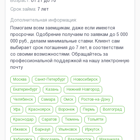
Возраст:
от
21
до
70
Срок займа:
7 лет
Дополнительная информация:
Помогаем всем заемщикам, даже если имеются
просрочки. Одобрение получаем по заявкам до 5 000
000 руб., делаем минимальные ставки. Клиент сам
выбирает срок погашения до 7 лет, в соответствии
со своими возможностями. Обращайтесь за
профессиональной поддержкой на нашу электронную
почту
Москва
Санкт-Петербург
Новосибирск
Екатеринбург
Казань
Нижний Новгород
Челябинск
Самара
Омск
Ростов-на-Дону
Уфа
Красноярск
Воронеж
Пермь
Волгоград
Краснодар
Саратов
Тюмень
Тольятти
Ижевск
Барнаул
Ульяновск
Иркутск
Хабаровск
Ярославль
Владивосток
Махачкала