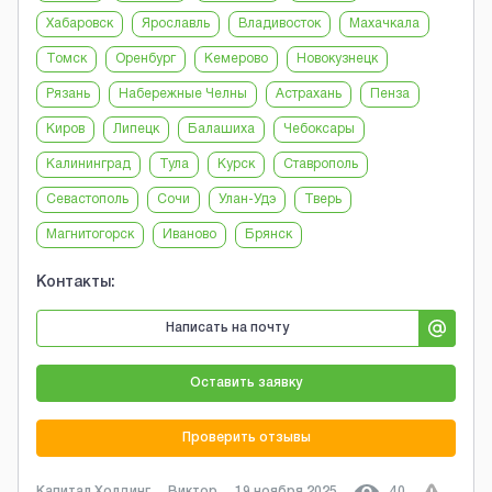
Хабаровск
Ярославль
Владивосток
Махачкала
Томск
Оренбург
Кемерово
Новокузнецк
Рязань
Набережные Челны
Астрахань
Пенза
Киров
Липецк
Балашиха
Чебоксары
Калининград
Тула
Курск
Ставрополь
Севастополь
Сочи
Улан-Удэ
Тверь
Магнитогорск
Иваново
Брянск
Контакты:
Написать на почту
Оставить заявку
Проверить отзывы
Капитал Холдинг
Виктор
19 ноября 2025
40