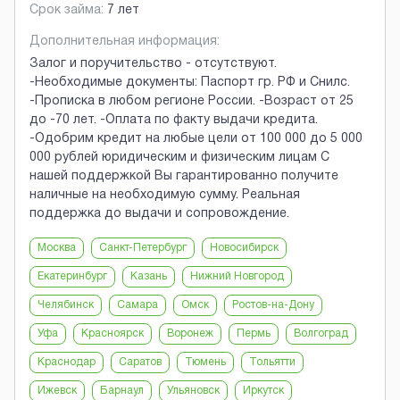
Срок займа:
7 лет
Дополнительная информация:
Залог и поручительство - отсутствуют.
-Необходимые документы: Паспорт гр. РФ и Снилс.
-Прописка в любом регионе России. -Возраст от 25
до -70 лет. -Оплата по факту выдачи кредита.
-Одобрим кредит на любые цели от 100 000 до 5 000
000 рублей юридическим и физическим лицам С
нашей поддержкой Вы гарантированно получите
наличные на необходимую сумму. Реальная
поддержка до выдачи и сопровождение.
Москва
Санкт-Петербург
Новосибирск
Екатеринбург
Казань
Нижний Новгород
Челябинск
Самара
Омск
Ростов-на-Дону
Уфа
Красноярск
Воронеж
Пермь
Волгоград
Краснодар
Саратов
Тюмень
Тольятти
Ижевск
Барнаул
Ульяновск
Иркутск